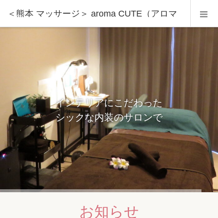
＜熊本 マッサージ＞ aroma CUTE（アロマ
キュート）
インテリアにこだわった
２０種類以上の精油から
シックな内装のサロンで
必要なオイルをブレンド
お知らせ