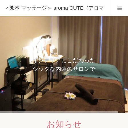
＜熊本 マッサージ＞ aroma CUTE（アロマ
キュート）
インテリアにこだわった
２０種類以上の精油から
シックな内装のサロンで
必要なオイルをブレンド
お知らせ